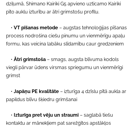
dziļumā, Shimano Kairiki G5 apvieno uzticamo Kairiki
pīto auklu izturību ar ātri grimstošu profilu.
•
VT pīšanas metode
– augstas tehnoloģijas pīšanas
process nodrošina ciešu pinumu un vienmērīgu apaļu
formu, kas veicina labāku slīdamību caur gredzeniem
•
Ātri grimstoša
– smags, augsta blīvuma kodols
viegli pārvar ūdens virsmas spriegumu un vienmērīgi
grimst
•
Japāņu PE kvalitāte
– izturīga 4 dzīslu pītā aukla ar
papildus blīvu šķiedru grimšanai
•
Izturīga pret vēju un straumi
– saglabā tiešu
kontaktu ar mānekļiem pat sarežģītos apstākļos