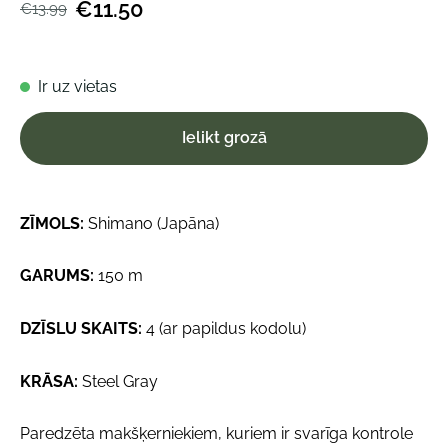
€11.50
€13.99
Ir uz vietas
Ielikt grozā
ZĪMOLS:
Shimano (Japāna)
GARUMS:
150 m
DZĪSLU SKAITS:
4 (ar papildus kodolu)
KRĀSA:
Steel Gray
Paredzēta makšķerniekiem, kuriem ir svarīga kontrole