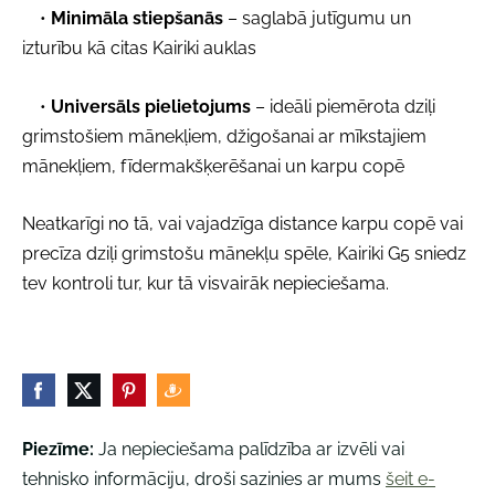
•
Minimāla stiepšanās
– saglabā jutīgumu un
izturību kā citas Kairiki auklas
•
Universāls pielietojums
– ideāli piemērota dziļi
grimstošiem mānekļiem, džigošanai ar mīkstajiem
mānekļiem, fīdermakšķerēšanai un karpu copē
Neatkarīgi no tā, vai vajadzīga distance karpu copē vai
precīza dziļi grimstošu mānekļu spēle, Kairiki G5 sniedz
tev kontroli tur, kur tā visvairāk nepieciešama.
Piezīme:
Ja nepieciešama palīdzība ar izvēli vai
tehnisko informāciju, droši sazinies ar mums
šeit e-