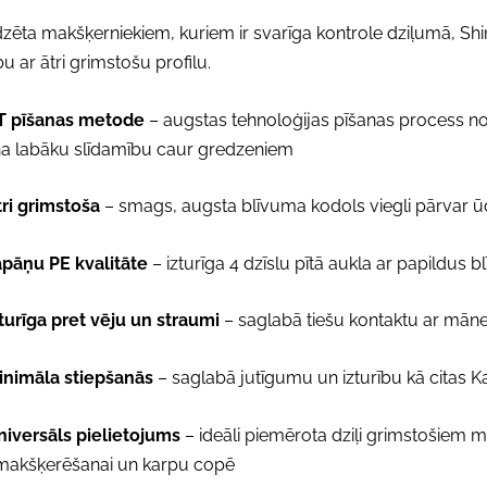
zēta makšķerniekiem, kuriem ir svarīga kontrole dziļumā, Shim
bu ar ātri grimstošu profilu.
T pīšanas metode
– augstas tehnoloģijas pīšanas process n
na labāku slīdamību caur gredzeniem
ri grimstoša
– smags, augsta blīvuma kodols viegli pārvar 
apāņu PE kvalitāte
– izturīga 4 dzīslu pītā aukla ar papildus b
turīga pret vēju un straumi
– saglabā tiešu kontaktu ar māne
nimāla stiepšanās
– saglabā jutīgumu un izturību kā citas Ka
niversāls pielietojums
– ideāli piemērota dziļi grimstošiem 
makšķerēšanai un karpu copē