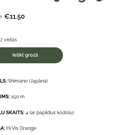
€11.50
9
uz vietas
Ielikt grozā
LS:
Shimano (Japāna)
UMS:
150 m
LU SKAITS:
4 (ar papildus kodolu)
A:
Hi Vis Orange