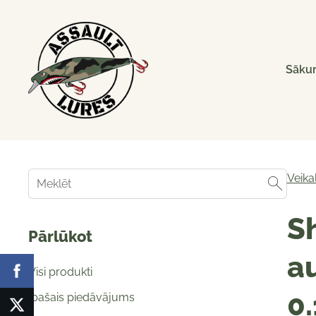
Sāku
Veika
S
Pārlūkot
au
Visi produkti
0
Īpašais piedāvājums