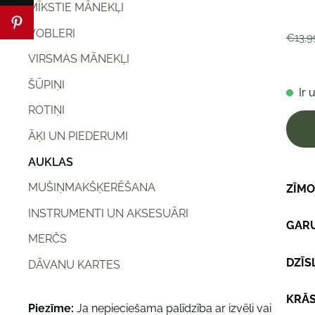
MĪKSTIE MĀNEKĻI
VOBLERI
€13.9
VIRSMAS MĀNEKĻI
ŠŪPIŅI
Ir 
ROTIŅI
ĀĶI UN PIEDERUMI
AUKLAS
MUŠIŅMAKŠĶERĒŠANA
ZĪMO
INSTRUMENTI UN AKSESUĀRI
GAR
MERČS
DZĪS
DĀVANU KARTES
KRĀS
Piezīme:
Ja nepieciešama palīdzība ar izvēli vai