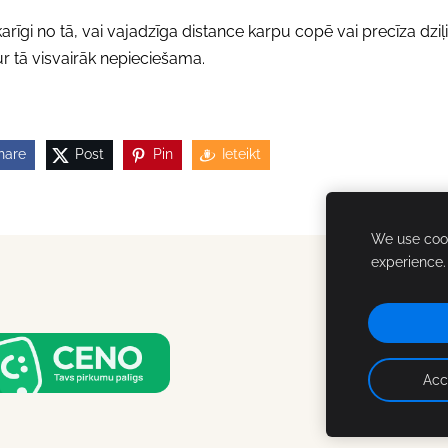
arīgi no tā, vai vajadzīga distance karpu copē vai precīza dziļ
kur tā visvairāk nepieciešama.
hare
Post
Pin
Ieteikt
We use cook
experience
Acc