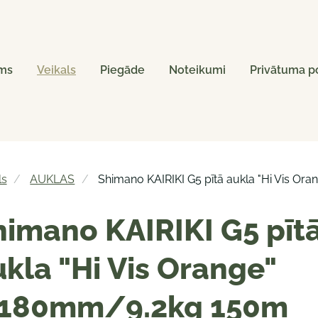
ms
Veikals
Piegāde
Noteikumi
Privātuma po
ls
AUKLAS
Shimano KAIRIKI G5 pītā aukla "Hi Vis O
himano KAIRIKI G5 pīt
kla "Hi Vis Orange"
.180mm/9.2kg 150m