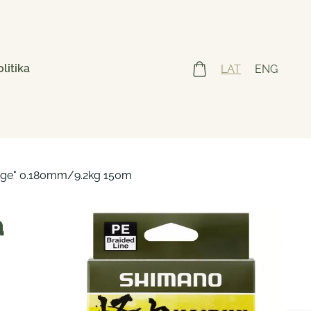
litika
LAT
ENG
range" 0.180mm/9.2kg 150m
ā