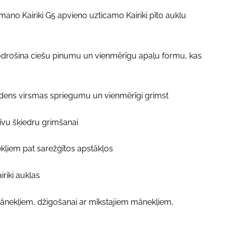
ano Kairiki G5 apvieno uzticamo Kairiki pīto auklu
odrošina ciešu pinumu un vienmērīgu apaļu formu, kas
ūdens virsmas spriegumu un vienmērīgi grimst
līvu šķiedru grimšanai
kļiem pat sarežģītos apstākļos
iriki auklas
mānekļiem, džigošanai ar mīkstajiem mānekļiem,