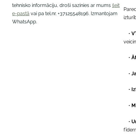
tehnisko informāciju, droši sazinies ar mums
šeit
Pared
e-pastā
vai pa tel.nr. +37125548196. Izmantojam
izturī
WhatsApp.
•
V
veici
•
Āt
•
J
•
Iz
•
Mi
•
U
fīder