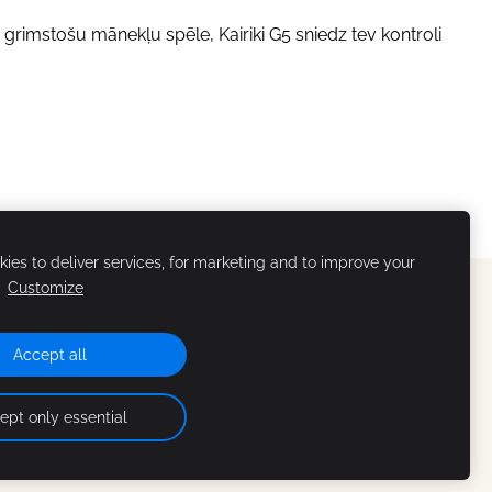
i grimstošu mānekļu spēle, Kairiki G5 sniedz tev kontroli
ies to deliver services, for marketing and to improve your
.
Customize
Accept all
ept only essential