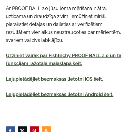
Ar PROOF BALL 2.0 jūsu loma mērīšana ir ātra,
uzticama un draudzīga zivīm. Iemūžiniet mirkli,
pierakstiet detaļas un dalieties ar verificētiem
rezultātiem vienlaikus neuztraucoties par mērlentēm,
svariem vai zivs labklājību.
Uzziniet vairāk par Fishtechy PROOF BALL 2.0 un tā
funkcijām ražotāja mājaslapā šeit.
Lejupielādējiet bezmaksas lietotni iOS šeit.
Lejupielādējiet bezmaksas lietotni Android šeit.