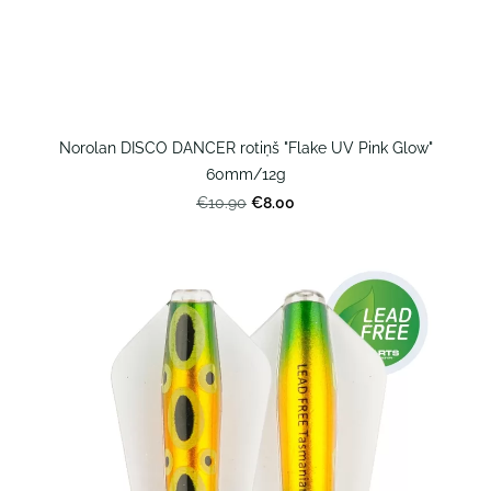
Norolan DISCO DANCER rotiņš "Flake UV Pink Glow"
60mm/12g
€8.00
€10.90