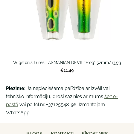
Wigston's Lures TASMANIAN DEVIL "Frog" 52mm/13,5g
€11.49
Piezīme:
Ja nepieciešama palīdzība ar izvēli vai
tehnisko informāciju, droši sazinies ar mums
šeit e-
pastā
vai pa tel.nr. +37125548196. Izmantojam
WhatsApp.
BLOGS
KONTAKTI
SĪKDATNES