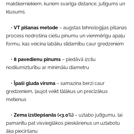
makšķerniekiem, kuriem svarīga distance, jutīgums un
klusums.
•
VT pīšanas metode
– augstas tehnoloģijas pīšanas
process nodrošina ciešu pinumu un vienmērīgu apaļu
formu, kas veicina labāku slīdamību caur gredzeniem
•
8 pavedienu pinums
– piedāvā izcilu
nodilumizturību ar minimālu diametru
•
Īpaši gluda virsma
– samazina berzi caur
gredzeniem, ļaujot veikt tālākus un precīzākus
metienus
•
Zema izstiepšanās (<3.0%)
– uzlabo jutīgumu, lai
pamanītu pat visvieglākos pieskārienus un uzlabotu
āķa pieciršanu