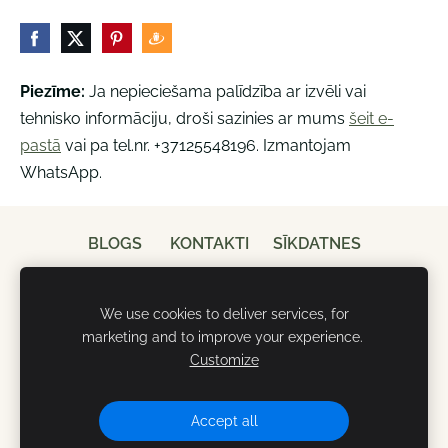
Piezīme:
Ja nepieciešama palīdzība ar izvēli vai
tehnisko informāciju, droši sazinies ar mums
šeit e-
pastā
vai pa tel.nr. +37125548196. Izmantojam
WhatsApp.
BLOGS
KONTAKTI
SĪKDATNES
We use cookies to deliver services, for
marketing and to improve your experience.
Customize
Accept all