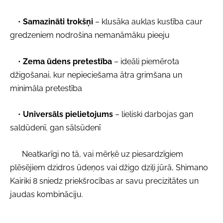
•
Samazināti trokšņi
– klusāka auklas kustība caur
gredzeniem nodrošina nemanāmāku pieeju
•
Zema ūdens pretestība
– ideāli piemērota
džigošanai, kur nepieciešama ātra grimšana un
minimāla pretestība
•
Universāls pielietojums
– lieliski darbojas gan
saldūdenī, gan sālsūdenī
Neatkarīgi no tā, vai mērķē uz piesardzīgiem
plēsējiem dzidros ūdeņos vai džigo dziļi jūrā, Shimano
Kairiki 8 sniedz priekšrocības ar savu precizitātes un
jaudas kombināciju.