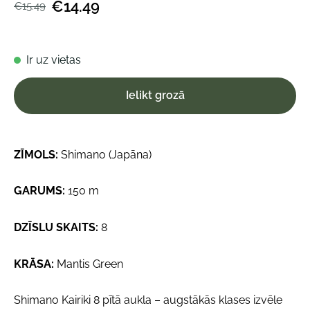
€14.49
€15.49
Ir uz vietas
Ielikt grozā
ZĪMOLS:
Shimano (Japāna)
GARUMS:
150 m
DZĪSLU SKAITS:
8
KRĀSA:
Mantis Green
Shimano Kairiki 8 pītā aukla – augstākās klases izvēle